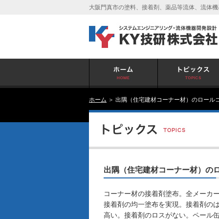
大阪門真市の塗料、接着剤、薬品等流体、流体機
ホーム
＞ 出隅（住宅建材コーナー材）のロール
出隅（住宅建材コーナー材）の
コーナー材の接着剤塗布。全メーカ
接着剤の均一塗布を実現。接着剤の
高い。接着剤のロスがない。ペール