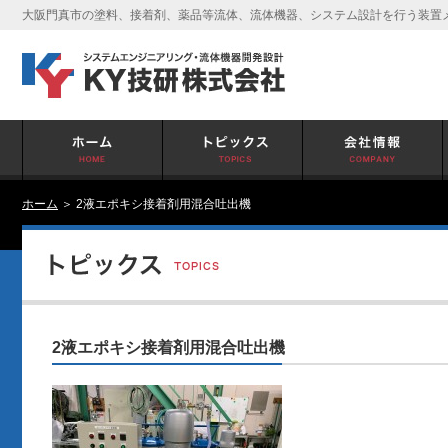
大阪門真市の塗料、接着剤、薬品等流体、流体機器、システム設計を行う装置メ
ホーム
＞ 2液エポキシ接着剤用混合吐出機
2液エポキシ接着剤用混合吐出機